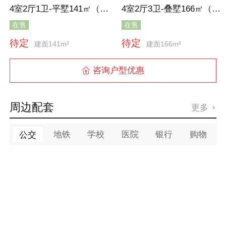
4室2厅1卫-平墅141㎡（赠送约41㎡）四室二厅三卫
4室2厅3卫-叠墅166㎡（赠送约60㎡）四室二厅三卫
在售
在售
待定
待定
建面141m²
建面166m²
咨询户型优惠

周边配套
更多

地铁
学校
医院
银行
购物
公交