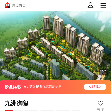
焦点首页
1/24
楼盘优惠
抢先获取楼盘优惠活动信息！
立即报名
九洲御玺
关注