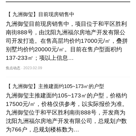
【 九洲御玺】目前现房销售中
九洲御玺目前现房销售中，项目位于和平区胜利
南街888号，由沈阳九洲福尔房地产开发有限公
司开发打造。在售高层均价约17000元/㎡，叠拼
别墅均价约20000元/㎡。目前在售户型面积约
137-233㎡；项以上信息…
焦点动态
·
2023.02.09
【 九洲御玺】主推建面约105~173㎡的户型
九洲御玺主推建面约105~173㎡的户型，价格约
17500元/㎡，价格仅供参考，以实际报价为准。
九洲御玺位于和平区胜利南街888号，开发商为
沈阳九洲福尔房地产开发有限公司，总规划户数
为766户，总规划楼栋数为…