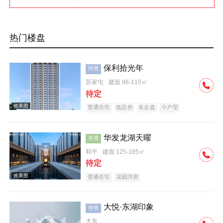
热门楼盘
保利拾光年
待售
苏家屯
建面 86-115㎡
待定
普通住宅
低总价
名企盘
小户型
华发龙湖天曜
在售
和平
建面 125-185㎡
待定
普通住宅
花园洋房
大悦·东湖印象
待售
大东