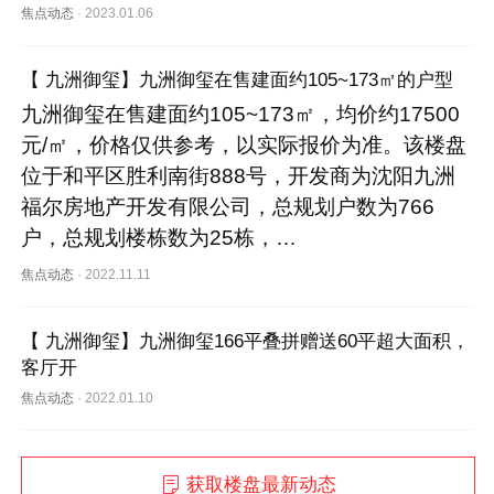
焦点动态
·
2023.01.06
【 九洲御玺】九洲御玺在售建面约105~173㎡的户型
九洲御玺在售建面约105~173㎡，均价约17500
元/㎡，价格仅供参考，以实际报价为准。该楼盘
位于和平区胜利南街888号，开发商为沈阳九洲
福尔房地产开发有限公司，总规划户数为766
户，总规划楼栋数为25栋，…
焦点动态
·
2022.11.11
【 九洲御玺】九洲御玺166平叠拼赠送60平超大面积，
客厅开
焦点动态
·
2022.01.10
获取楼盘最新动态