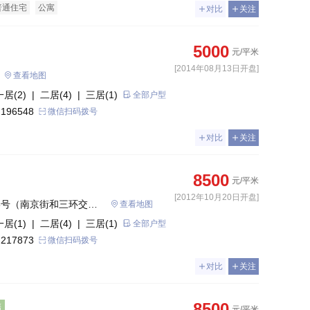
普通住宅
公寓
对比
关注
5000
元/平米
[2014年08月13日开盘]
查看地图
一居(2)
| 二居(4)
| 三居(1)
全部户型
 196548
微信扫码拨号
对比
关注
8500
元/平米
[2012年10月20日开盘]
8号（南京街和三环交汇
查看地图
一居(1)
| 二居(4)
| 三居(1)
全部户型
 217873
微信扫码拨号
对比
关注
8500
售
元/平米