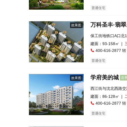
普通住宅
万科圣丰·翡
效果图
保工街地铁口A口北1
建面：93-158㎡ |
400-616-2877 转
普通住宅
学府美的城
在
效果图
西江街与沈北西路交
建面：86-128㎡ |
400-616-2877 转
普通住宅