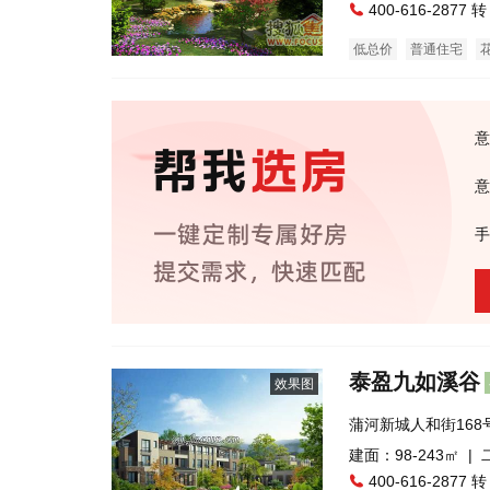
400-616-2877 转
低总价
普通住宅
意
意
手
泰盈九如溪谷
效果图
蒲河新城人和街16
建面：98-243㎡ |
400-616-2877 转