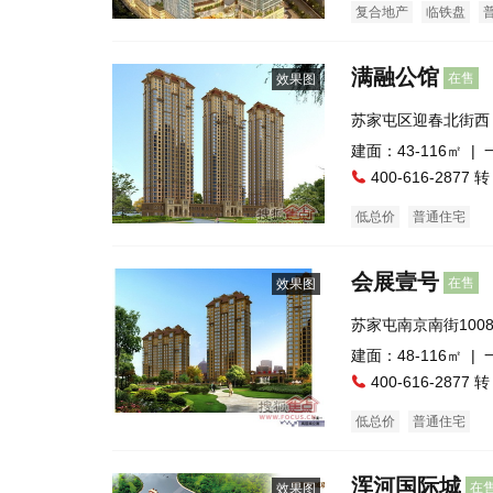
复合地产
临铁盘
满融公馆
在售
效果图
苏家屯区迎春北街西
建面：43-116㎡ |
400-616-2877 转
低总价
普通住宅
会展壹号
在售
效果图
苏家屯南京南街100
处）
建面：48-116㎡ |
400-616-2877 转
低总价
普通住宅
浑河国际城
在
效果图