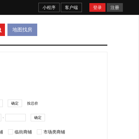
小程序
客户端
登录
注册
地图找房
确定
按总价
-
确定
铺
临街商铺
市场类商铺