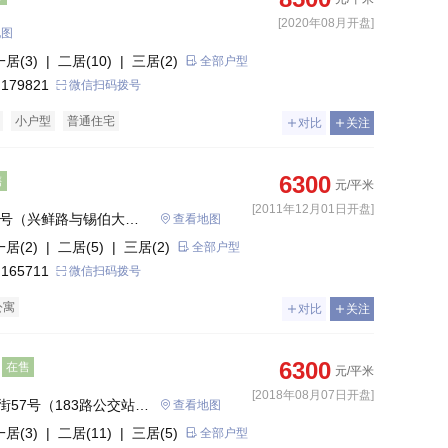
[2020年08月开盘]
地图
一居(3)
| 二居(10)
| 三居(2)
全部户型
 179821
微信扫码拨号
小户型
普通住宅
对比
关注
6300
售
元/平米
[2011年12月01日开盘]
3号（兴鲜路与锡伯大街
查看地图
一居(2)
| 二居(5)
| 三居(2)
全部户型
 165711
微信扫码拨号
公寓
对比
关注
6300
在售
元/平米
[2018年08月07日开盘]
57号（183路公交站
查看地图
一居(3)
| 二居(11)
| 三居(5)
全部户型