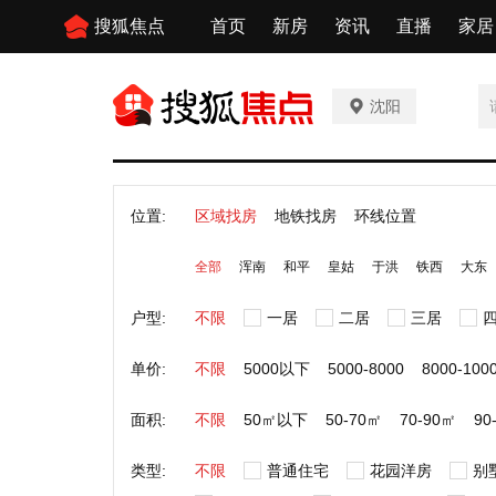
搜狐焦点
首页
新房
资讯
直播
家居
沈阳
位置:
区域找房
地铁找房
环线位置
全部
浑南
和平
皇姑
于洪
铁西
大东
户型:
不限
一居
二居
三居
单价:
不限
5000以下
5000-8000
8000-100
面积:
不限
50㎡以下
50-70㎡
70-90㎡
90
类型:
不限
普通住宅
花园洋房
别