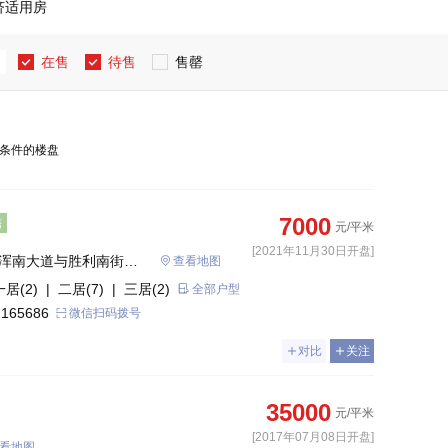
济适用房
在售
待售
售罄
条件的楼盘
7000
售
元/平米
[2021年11月30日开盘]
(浑南大道与胜利南街交
查看地图
一居(2)
| 二居(7)
| 三居(2)
全部户型
 165686
微信扫码拨号
对比
关注
35000
元/平米
[2017年07月08日开盘]
看地图