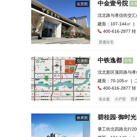
中金壹号院
在
实景图
沈北路与孝信街交汇
建面：107-144㎡ |
400-616-2877 转
普通住宅
中铁逸都
在售
交通图
沈北新区蒲田路与孝
建面：70-105㎡ |
400-616-2877 转
名企盘
小户型
普
碧桂园·御时光
效果图
肇工街北四路北行20