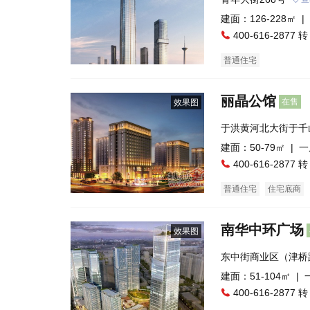
建面：126-228㎡ |
400-616-2877 转
普通住宅
丽晶公馆
在售
效果图
于洪黄河北大街于千
建面：50-79㎡ |
一
400-616-2877 转
普通住宅
住宅底商
南华中环广场
效果图
东中街商业区（津桥
建面：51-104㎡ |
400-616-2877 转