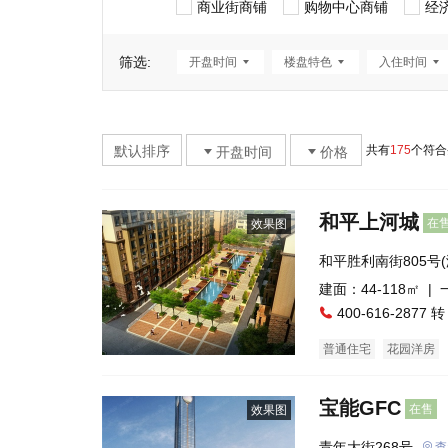
商业街商铺
购物中心商铺
经
筛选:
开盘时间
楼盘特色
入住时间
默认排序
共有
175
个符合
开盘时间
价格
和平上河城
在
效果图
和平胜利南街805号
汇处南行2000米)
建面：44-118㎡ |
400-616-2877 转
普通住宅
花园洋房
宝能GFC
在售
效果图
青年大街268号
查