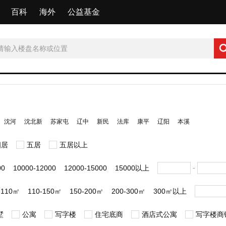
百科
海外
公益基金
沈河
沈北新
苏家屯
辽中
新民
法库
康平
辽阳
本溪
四居
五居
五居以上
-
00
10000-12000
12000-15000
15000以上
-110㎡
110-150㎡
150-200㎡
200-300㎡
300㎡以上
墅
公寓
写字楼
住宅底商
酒店式公寓
写字楼商