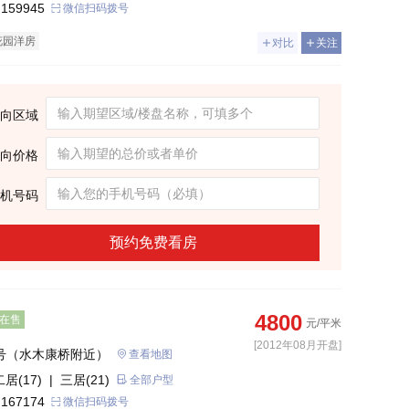
 159945
微信扫码拨号
花园洋房
对比
关注
向区域
向价格
机号码
预约免费看房
4800
在售
元/平米
[2012年08月开盘]
8号（水木康桥附近）
查看地图
二居(17)
| 三居(21)
全部户型
 167174
微信扫码拨号