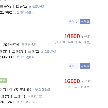
三居(4)
| 四居(1)
全部户型
 217692
微信扫码拨号
对比
关注
10500
元/平米
[预计2018年06月16日开盘]
山西路交汇处
查看地图
居(3)
| 二居(7)
| 三居(2)
全部户型
 166430
微信扫码拨号
对比
关注
16000
在售
元/平米
[2019年11月开盘]
路与小什字街交汇处）
查看地图
一居(2)
| 三居(1)
全部户型
 201724
微信扫码拨号