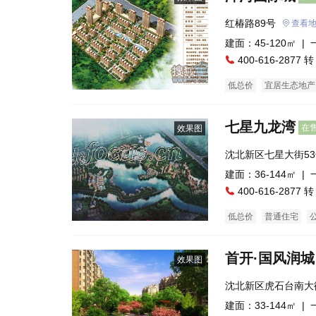
红椿路89号
查看
建面：45-120㎡ |
400-616-2877 转
低总价
宜居生态地产
七星九龙湾
在
效果图
沈北新区七星大街5
交汇处北侧）
建面：36-144㎡ |
400-616-2877 转
低总价
普通住宅
首开·国风润城
效果图
沈北新区虎石台南大街
点）
建面：33-144㎡ |