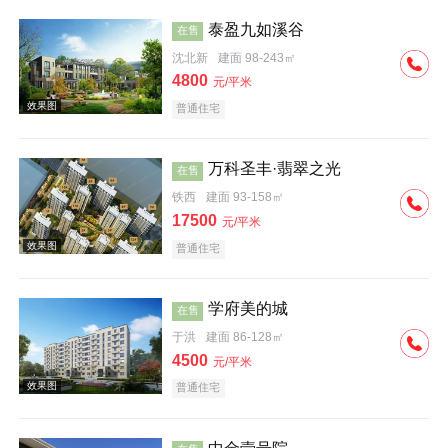
泰盈九如溪谷
在售
沈北新
建面 98-243㎡
4800
元/平米
普通住宅
效果图
万科圣丰·翡翠之光
在售
铁西
建面 93-158㎡
17500
元/平米
普通住宅
学府美的城
在售
于洪
建面 86-128㎡
4500
元/平米
普通住宅