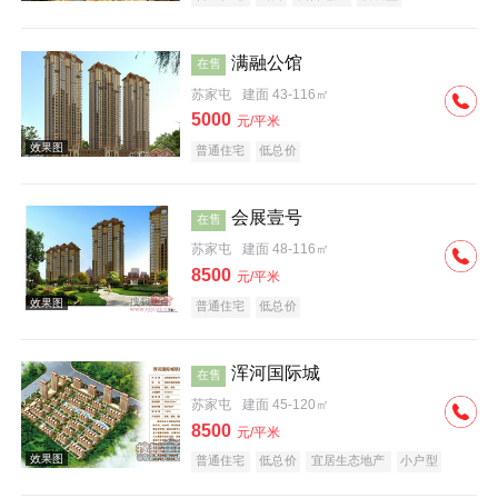
满融公馆
在售
苏家屯
建面 43-116㎡
5000
元/平米
普通住宅
低总价
效果图
会展壹号
在售
苏家屯
建面 48-116㎡
8500
元/平米
普通住宅
低总价
浑河国际城
在售
效果图
苏家屯
建面 45-120㎡
8500
元/平米
普通住宅
低总价
宜居生态地产
小户型