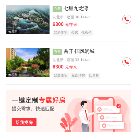
七星九龙湾
在售
沈北新
建面 36-144㎡
效果图
6300
元/平米
普通住宅
公寓
低总价
首开·国风润城
在售
沈北新
建面 33-144㎡
6300
元/平米
效果图
普通住宅
花园洋房
低总价
效果图