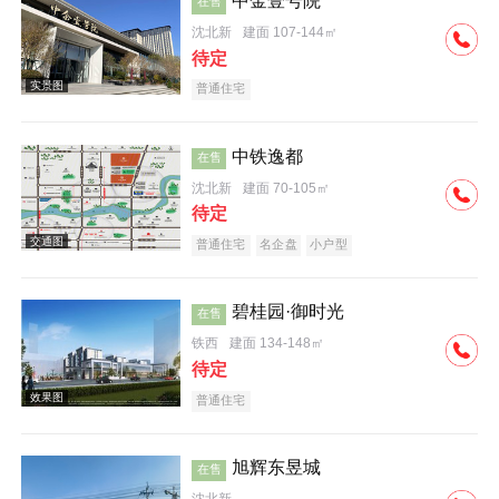
中金壹号院
在售
沈北新
建面 107-144㎡
效果图
待定
普通住宅
中铁逸都
在售
沈北新
建面 70-105㎡
待定
效果图
普通住宅
名企盘
小户型
碧桂园·御时光
在售
铁西
建面 134-148㎡
待定
普通住宅
效果图
旭辉东昱城
在售