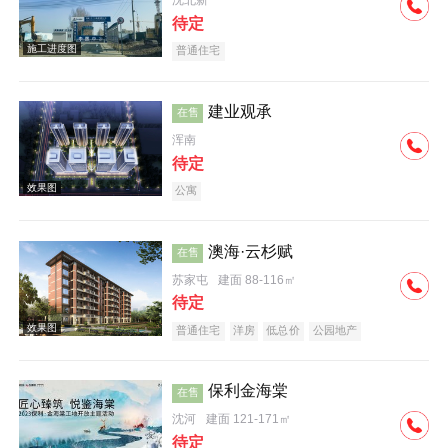
沈北新
待定
普通住宅
实景图
建业观承
在售
浑南
待定
公寓
澳海·云杉赋
在售
交通图
苏家屯
建面 88-116㎡
待定
普通住宅
洋房
低总价
公园地产
保利金海棠
在售
沈河
建面 121-171㎡
效果图
待定