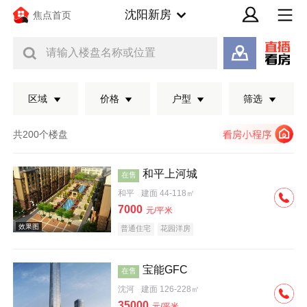
沈阳新房
焦点首页
请输入楼盘名称或位置
区域
价格
户型
筛选
共200个楼盘
和平上河城
在售
和平
建面 44-118㎡
7000
元/平米
普通住宅
花园洋房
宝能GFC
在售
效果图
沈河
建面 126-228㎡
35000
元/平米