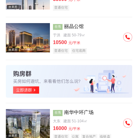
普通住宅
丽晶公馆
在售
于洪
建面 50-79㎡
效果图
10500
元/平米
普通住宅
住宅底商
效果图
南华中环广场
在售
大东
建面 51-104㎡
16000
元/平米
普通住宅
公寓
复合地产
临铁盘