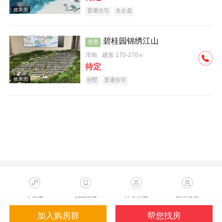
普通住宅
名企盘
碧桂园锦绣江山
在售
浑南
建面 170-270㎡
待定
施工进度图
别墅
普通住宅
效果图
小程序
APP下载
站点地图
投诉建议
加入购房群
帮您找房
Copyright ©2023 Sohu.com Inc.