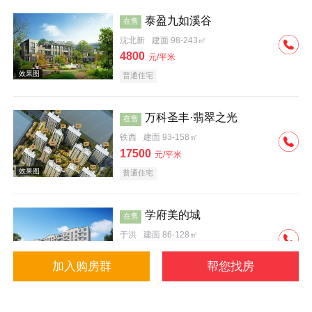
泰盈九如溪谷
在售
沈北新
建面 98-243㎡
4800
元/平米
普通住宅
效果图
万科圣丰·翡翠之光
在售
铁西
建面 93-158㎡
17500
元/平米
普通住宅
学府美的城
在售
于洪
建面 86-128㎡
4500
元/平米
加入购房群
帮您找房
普通住宅