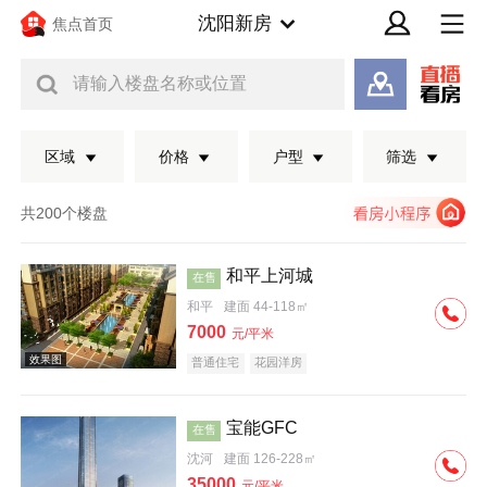
沈阳新房
焦点首页
请输入楼盘名称或位置
区域
价格
户型
筛选
共200个楼盘
和平上河城
在售
和平
建面 44-118㎡
7000
元/平米
普通住宅
花园洋房
宝能GFC
在售
效果图
沈河
建面 126-228㎡
35000
元/平米