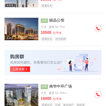
普通住宅
丽晶公馆
在售
于洪
建面 50-79㎡
效果图
10500
元/平米
普通住宅
住宅底商
效果图
南华中环广场
在售
大东
建面 51-104㎡
16000
元/平米
普通住宅
公寓
复合地产
临铁盘