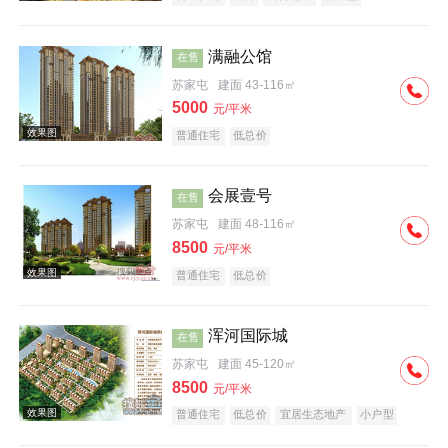
满融公馆
在售
苏家屯
建面 43-116㎡
5000
元/平米
普通住宅
低总价
效果图
会展壹号
在售
苏家屯
建面 48-116㎡
8500
元/平米
普通住宅
低总价
浑河国际城
在售
效果图
苏家屯
建面 45-120㎡
8500
元/平米
普通住宅
低总价
宜居生态地产
小户型