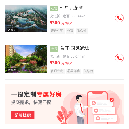
七星九龙湾
在售
沈北新
建面 36-144㎡
效果图
6300
元/平米
普通住宅
公寓
低总价
首开·国风润城
在售
沈北新
建面 33-144㎡
6300
元/平米
效果图
普通住宅
花园洋房
低总价
效果图