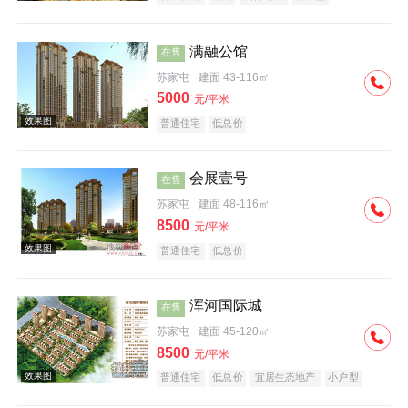
满融公馆
在售
苏家屯
建面 43-116㎡
5000
元/平米
普通住宅
低总价
效果图
会展壹号
在售
苏家屯
建面 48-116㎡
8500
元/平米
普通住宅
低总价
浑河国际城
在售
效果图
苏家屯
建面 45-120㎡
8500
元/平米
普通住宅
低总价
宜居生态地产
小户型