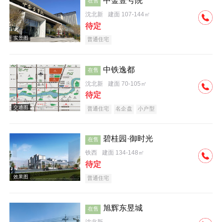
中金壹号院
在售
沈北新
建面 107-144㎡
效果图
待定
普通住宅
中铁逸都
在售
沈北新
建面 70-105㎡
待定
效果图
普通住宅
名企盘
小户型
碧桂园·御时光
在售
铁西
建面 134-148㎡
待定
普通住宅
效果图
旭辉东昱城
在售