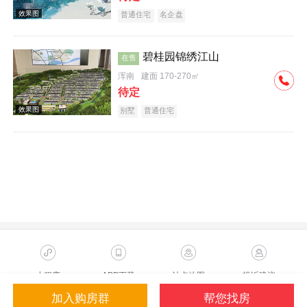
普通住宅
名企盘
碧桂园锦绣江山
在售
浑南
建面 170-270㎡
待定
施工进度图
别墅
普通住宅
效果图
小程序
APP下载
站点地图
投诉建议
加入购房群
帮您找房
Copyright ©2023 Sohu.com Inc.