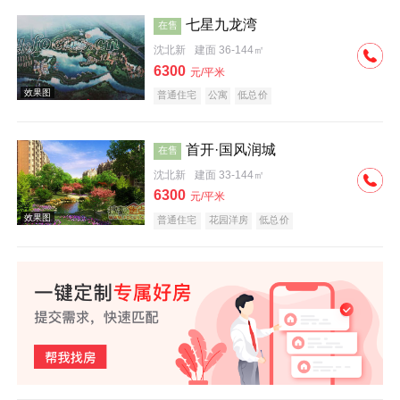
七星九龙湾
在售
沈北新
建面 36-144㎡
效果图
6300
元/平米
普通住宅
公寓
低总价
首开·国风润城
在售
沈北新
建面 33-144㎡
6300
元/平米
效果图
普通住宅
花园洋房
低总价
效果图