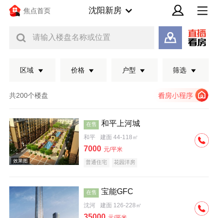
沈阳新房
焦点首页
请输入楼盘名称或位置
区域
价格
户型
筛选
共200个楼盘
和平上河城
在售
和平
建面 44-118㎡
7000
元/平米
普通住宅
花园洋房
宝能GFC
在售
效果图
沈河
建面 126-228㎡
35000
元/平米