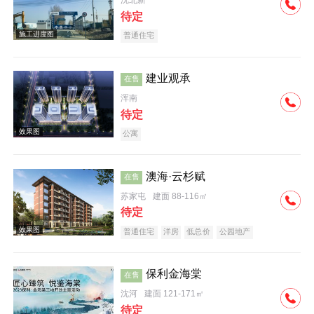
沈北新
待定
普通住宅
实景图
建业观承
在售
浑南
待定
公寓
澳海·云杉赋
在售
交通图
苏家屯
建面 88-116㎡
待定
普通住宅
洋房
低总价
公园地产
保利金海棠
在售
沈河
建面 121-171㎡
效果图
待定