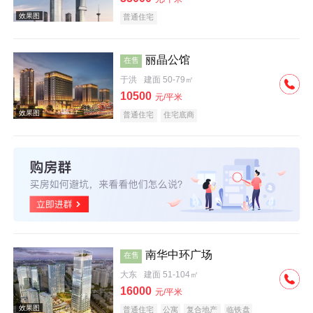
普通住宅
丽晶公馆
在售
于洪
建面 50-79㎡
效果图
10500
元/平米
普通住宅
住宅底商
效果图
南华中环广场
在售
大东
建面 51-104㎡
16000
元/平米
普通住宅
公寓
复合地产
临铁盘