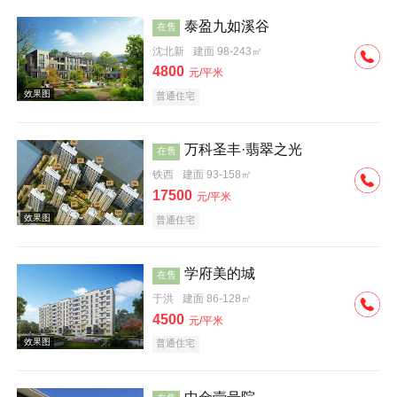
泰盈九如溪谷
在售
沈北新
建面 98-243㎡
4800
元/平米
普通住宅
效果图
万科圣丰·翡翠之光
在售
铁西
建面 93-158㎡
17500
元/平米
普通住宅
学府美的城
在售
于洪
建面 86-128㎡
4500
元/平米
普通住宅