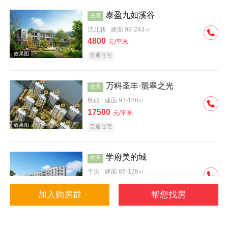
泰盈九如溪谷
在售
沈北新
建面 98-243㎡
4800
元/平米
普通住宅
效果图
万科圣丰·翡翠之光
在售
铁西
建面 93-158㎡
17500
元/平米
普通住宅
学府美的城
在售
于洪
建面 86-128㎡
4500
元/平米
加入购房群
帮您找房
普通住宅