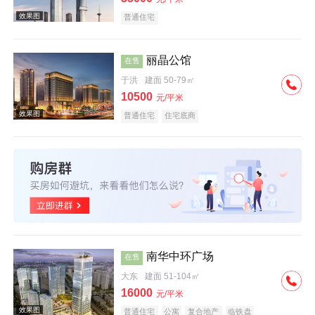
普通住宅
丽晶公馆
在售
于洪
建面 50-79㎡
效果图
10500
元/平米
普通住宅
住宅底商
效果图
南华中环广场
在售
大东
建面 51-104㎡
16000
元/平米
普通住宅
公寓
复合地产
临铁盘