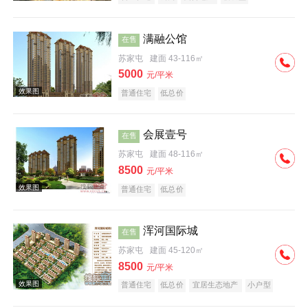
满融公馆
在售
苏家屯
建面 43-116㎡
5000
元/平米
普通住宅
低总价
效果图
会展壹号
在售
苏家屯
建面 48-116㎡
8500
元/平米
普通住宅
低总价
浑河国际城
在售
效果图
苏家屯
建面 45-120㎡
8500
元/平米
普通住宅
低总价
宜居生态地产
小户型