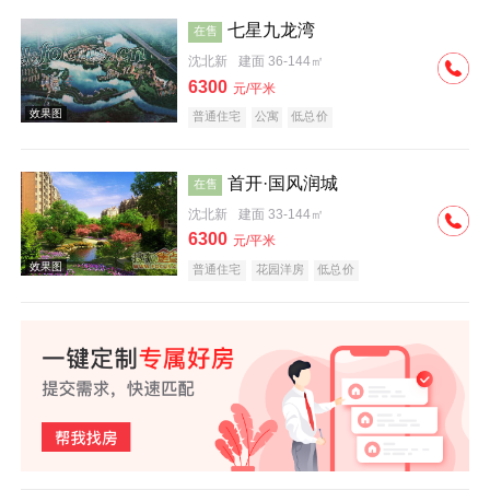
七星九龙湾
在售
沈北新
建面 36-144㎡
效果图
6300
元/平米
普通住宅
公寓
低总价
首开·国风润城
在售
沈北新
建面 33-144㎡
6300
元/平米
效果图
普通住宅
花园洋房
低总价
效果图