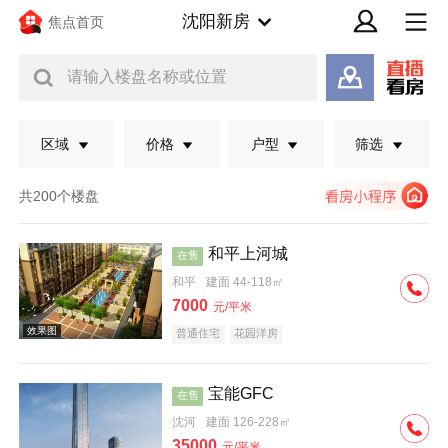
沈阳新房
焦点首页
请输入楼盘名称或位置
区域
价格
户型
筛选
共200个楼盘
和平上河城
在售
和平
建面 44-118㎡
7000
元/平米
普通住宅
花园洋房
宝能GFC
在售
效果图
沈河
建面 126-228㎡
35000
元/平米