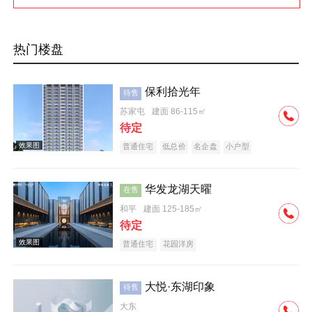
热门楼盘
保利拾光年
待售
苏家屯
建面 86-115㎡
待定
普通住宅
低总价
名企盘
小户型
华发龙湖天曜
在售
和平
建面 125-185㎡
待定
普通住宅
花园洋房
大悦·东湖印象
待售
大东