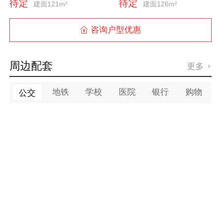
待定
待定
建面121m²
建面126m²
咨询户型优惠

周边配套
更多

地铁
学校
医院
银行
购物
公交