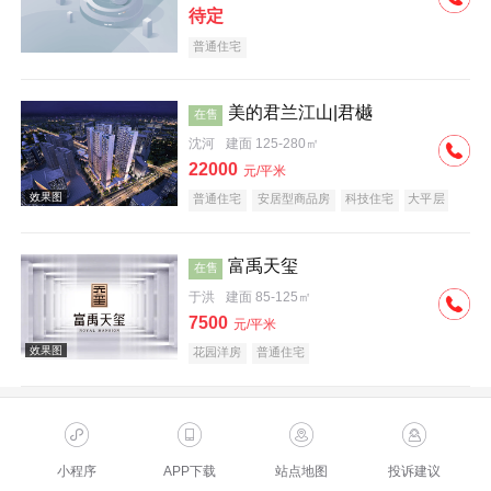
待定
普通住宅
美的君兰江山|君樾
在售
沈河
建面 125-280㎡
22000
元/平米
普通住宅
安居型商品房
科技住宅
大平层
富禹天玺
在售
于洪
建面 85-125㎡
7500
元/平米
花园洋房
普通住宅
效果图
小程序
APP下载
站点地图
投诉建议