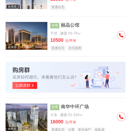
普通住宅
丽晶公馆
在售
于洪
建面 50-79㎡
效果图
10500
元/平米
普通住宅
住宅底商
效果图
南华中环广场
在售
大东
建面 51-104㎡
16000
元/平米
普通住宅
公寓
复合地产
临铁盘