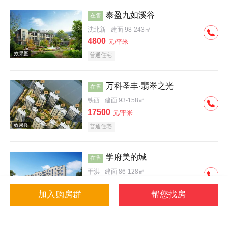
泰盈九如溪谷
在售
沈北新
建面 98-243㎡
4800
元/平米
普通住宅
效果图
万科圣丰·翡翠之光
在售
铁西
建面 93-158㎡
17500
元/平米
普通住宅
学府美的城
在售
于洪
建面 86-128㎡
4500
元/平米
加入购房群
帮您找房
普通住宅