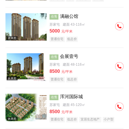
满融公馆
在售
苏家屯
建面 43-116㎡
5000
元/平米
普通住宅
低总价
效果图
会展壹号
在售
苏家屯
建面 48-116㎡
8500
元/平米
普通住宅
低总价
浑河国际城
在售
效果图
苏家屯
建面 45-120㎡
8500
元/平米
普通住宅
低总价
宜居生态地产
小户型