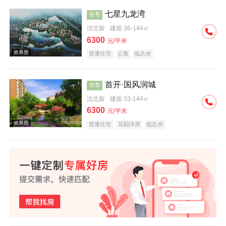
七星九龙湾
在售
沈北新
建面 36-144㎡
效果图
6300
元/平米
普通住宅
公寓
低总价
首开·国风润城
在售
沈北新
建面 33-144㎡
6300
元/平米
效果图
普通住宅
花园洋房
低总价
效果图