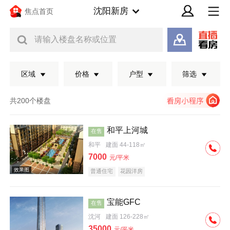
沈阳新房
焦点首页
请输入楼盘名称或位置
区域
价格
户型
筛选
共200个楼盘
和平上河城
在售
和平
建面 44-118㎡
7000
元/平米
普通住宅
花园洋房
宝能GFC
在售
效果图
沈河
建面 126-228㎡
35000
元/平米