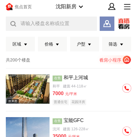
沈阳新房
焦点首页
请输入楼盘名称或位置
区域
价格
户型
筛选
共200个楼盘
和平上河城
在售
和平
建面 44-118㎡
7000
元/平米
普通住宅
花园洋房
宝能GFC
在售
效果图
沈河
建面 126-228㎡
35000
元/平米