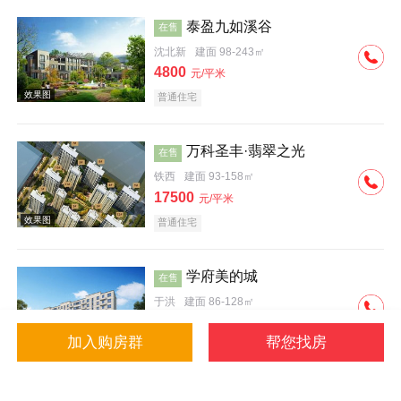
泰盈九如溪谷
在售
沈北新
建面 98-243㎡
4800
元/平米
普通住宅
效果图
万科圣丰·翡翠之光
在售
铁西
建面 93-158㎡
17500
元/平米
普通住宅
学府美的城
在售
于洪
建面 86-128㎡
4500
元/平米
加入购房群
帮您找房
普通住宅