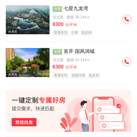
七星九龙湾
在售
沈北新
建面 36-144㎡
效果图
6300
元/平米
普通住宅
公寓
低总价
首开·国风润城
在售
沈北新
建面 33-144㎡
6300
元/平米
效果图
普通住宅
花园洋房
低总价
效果图