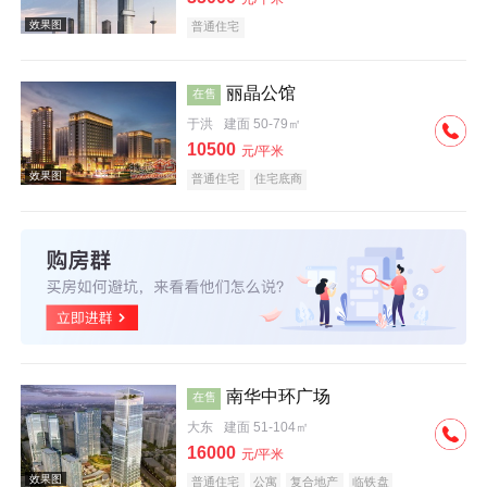
普通住宅
丽晶公馆
在售
于洪
建面 50-79㎡
效果图
10500
元/平米
普通住宅
住宅底商
效果图
南华中环广场
在售
大东
建面 51-104㎡
16000
元/平米
普通住宅
公寓
复合地产
临铁盘