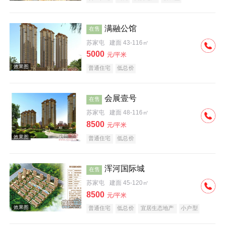
满融公馆
在售
苏家屯
建面 43-116㎡
5000
元/平米
普通住宅
低总价
效果图
会展壹号
在售
苏家屯
建面 48-116㎡
8500
元/平米
普通住宅
低总价
浑河国际城
在售
效果图
苏家屯
建面 45-120㎡
8500
元/平米
普通住宅
低总价
宜居生态地产
小户型