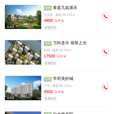
泰盈九如溪谷
在售
沈北新
建面 98-243㎡
4800
元/平米
普通住宅
效果图
万科圣丰·翡翠之光
在售
铁西
建面 93-158㎡
17500
元/平米
普通住宅
学府美的城
在售
于洪
建面 86-128㎡
4500
元/平米
普通住宅