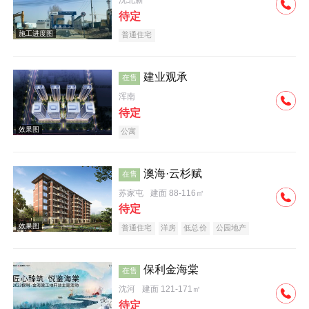
沈北新
待定
普通住宅
实景图
建业观承
在售
浑南
待定
公寓
澳海·云杉赋
在售
交通图
苏家屯
建面 88-116㎡
待定
普通住宅
洋房
低总价
公园地产
保利金海棠
在售
沈河
建面 121-171㎡
效果图
待定