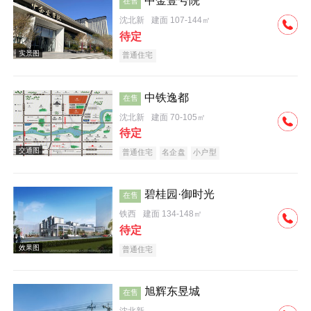
中金壹号院
在售
沈北新
建面 107-144㎡
效果图
待定
普通住宅
中铁逸都
在售
沈北新
建面 70-105㎡
待定
效果图
普通住宅
名企盘
小户型
碧桂园·御时光
在售
铁西
建面 134-148㎡
待定
普通住宅
效果图
旭辉东昱城
在售