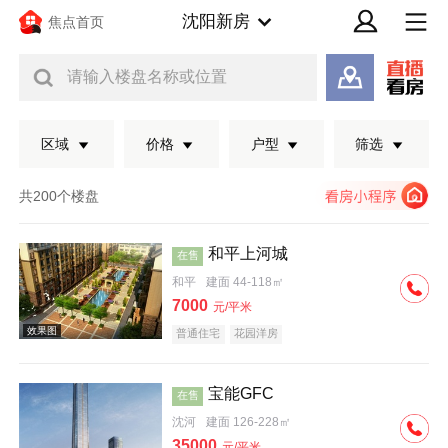
沈阳新房
焦点首页
请输入楼盘名称或位置
区域
价格
户型
筛选
共200个楼盘
和平上河城
在售
和平
建面 44-118㎡
7000
元/平米
普通住宅
花园洋房
宝能GFC
在售
效果图
沈河
建面 126-228㎡
35000
元/平米