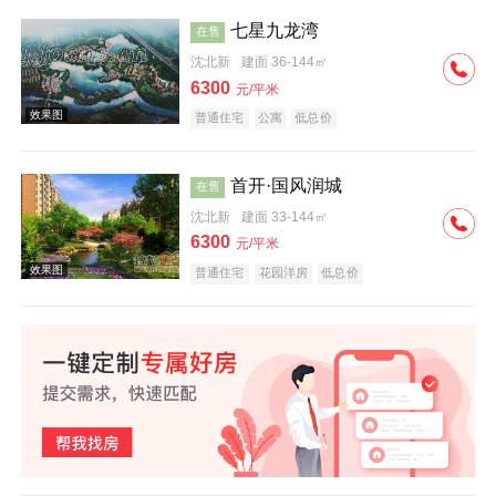
七星九龙湾
在售
沈北新
建面 36-144㎡
效果图
6300
元/平米
普通住宅
公寓
低总价
首开·国风润城
在售
沈北新
建面 33-144㎡
6300
元/平米
效果图
普通住宅
花园洋房
低总价
效果图