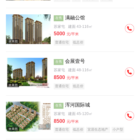
满融公馆
在售
苏家屯
建面 43-116㎡
5000
元/平米
普通住宅
低总价
效果图
会展壹号
在售
苏家屯
建面 48-116㎡
8500
元/平米
普通住宅
低总价
浑河国际城
在售
效果图
苏家屯
建面 45-120㎡
8500
元/平米
普通住宅
低总价
宜居生态地产
小户型