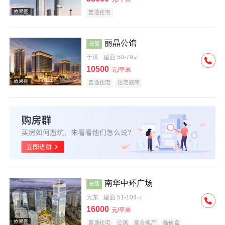
普通住宅
丽晶公馆
在售
于洪
建面 50-79㎡
效果图
10500
元/平米
普通住宅
住宅底商
效果图
南华中环广场
在售
大东
建面 51-104㎡
16000
元/平米
普通住宅
公寓
复合地产
临铁盘