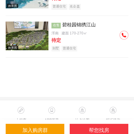
普通住宅
名企盘
碧桂园锦绣江山
在售
浑南
建面 170-270㎡
待定
施工进度图
别墅
普通住宅
效果图
小程序
APP下载
站点地图
投诉建议
加入购房群
帮您找房
Copyright ©2023 Sohu.com Inc.