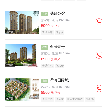
满融公馆
在售
苏家屯
建面 43-116㎡
5000
元/平米
普通住宅
低总价
效果图
会展壹号
在售
苏家屯
建面 48-116㎡
8500
元/平米
普通住宅
低总价
浑河国际城
在售
效果图
苏家屯
建面 45-120㎡
8500
元/平米
普通住宅
低总价
宜居生态地产
小户型