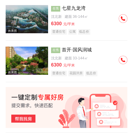
七星九龙湾
在售
沈北新
建面 36-144㎡
效果图
6300
元/平米
普通住宅
公寓
低总价
首开·国风润城
在售
沈北新
建面 33-144㎡
6300
元/平米
效果图
普通住宅
花园洋房
低总价
效果图