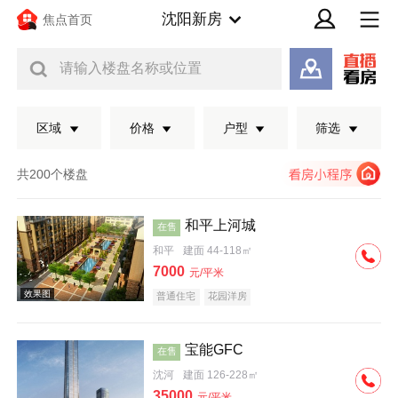
沈阳新房
焦点首页
请输入楼盘名称或位置
区域
价格
户型
筛选
共200个楼盘
和平上河城
在售
和平
建面 44-118㎡
7000
元/平米
普通住宅
花园洋房
宝能GFC
在售
效果图
沈河
建面 126-228㎡
35000
元/平米