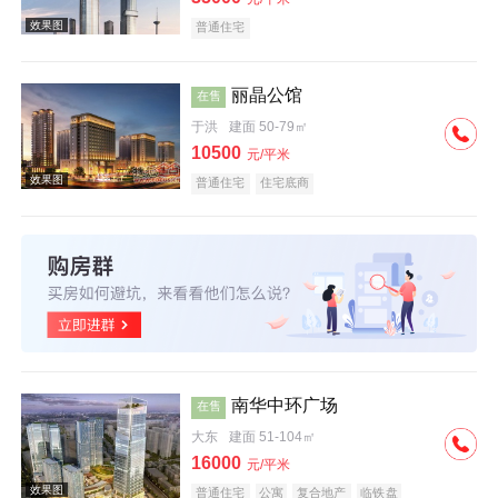
普通住宅
丽晶公馆
在售
于洪
建面 50-79㎡
效果图
10500
元/平米
普通住宅
住宅底商
效果图
南华中环广场
在售
大东
建面 51-104㎡
16000
元/平米
普通住宅
公寓
复合地产
临铁盘