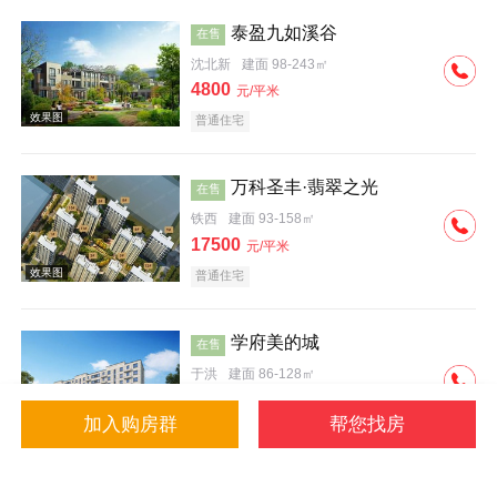
泰盈九如溪谷
在售
沈北新
建面 98-243㎡
4800
元/平米
普通住宅
效果图
万科圣丰·翡翠之光
在售
铁西
建面 93-158㎡
17500
元/平米
普通住宅
学府美的城
在售
于洪
建面 86-128㎡
4500
元/平米
加入购房群
帮您找房
普通住宅