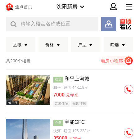
沈阳新房
焦点首页
请输入楼盘名称或位置
区域
价格
户型
筛选
共200个楼盘
和平上河城
在售
和平
建面 44-118㎡
7000
元/平米
普通住宅
花园洋房
宝能GFC
在售
效果图
沈河
建面 126-228㎡
35000
元/平米