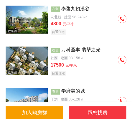
泰盈九如溪谷
在售
沈北新
建面 98-243㎡
4800
元/平米
普通住宅
效果图
万科圣丰·翡翠之光
在售
铁西
建面 93-158㎡
17500
元/平米
普通住宅
学府美的城
在售
于洪
建面 86-128㎡
4500
元/平米
加入购房群
帮您找房
普通住宅