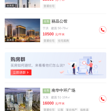
普通住宅
丽晶公馆
在售
于洪
建面 50-79㎡
效果图
10500
元/平米
普通住宅
住宅底商
效果图
南华中环广场
在售
大东
建面 51-104㎡
16000
元/平米
普通住宅
公寓
复合地产
临铁盘