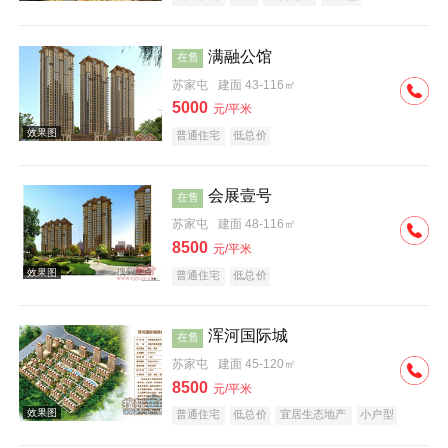
满融公馆
在售
苏家屯
建面 43-116㎡
5000
元/平米
普通住宅
低总价
效果图
会展壹号
在售
苏家屯
建面 48-116㎡
8500
元/平米
普通住宅
低总价
浑河国际城
在售
效果图
苏家屯
建面 45-120㎡
8500
元/平米
普通住宅
低总价
宜居生态地产
小户型