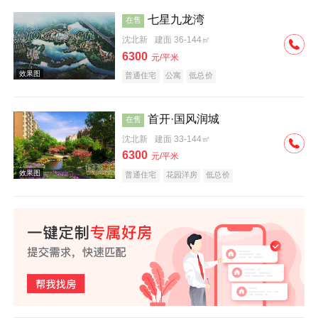
七星九龙湾
在售
沈北新
建面 36-144㎡
效果图
6300
元/平米
普通住宅
公寓
低总价
首开·国风润城
在售
沈北新
建面 33-144㎡
6300
元/平米
效果图
普通住宅
花园洋房
低总价
效果图