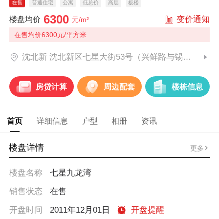
在售
普通住宅
公寓
低总价
高层
板楼
6300
变价通知
楼盘均价
元/m²
在售均价6300元/平方米
沈北新 沈北新区七星大街53号（兴鲜路与锡伯大街交汇处北侧）
房贷计算
周边配套
楼栋信息
首页
详细信息
户型
相册
资讯
楼盘详情
更多
楼盘名称
七星九龙湾
销售状态
在售
开盘时间
2011年12月01日
开盘提醒