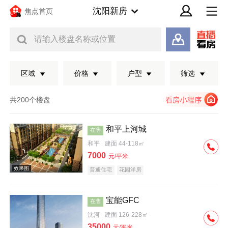
沈阳新房
焦点首页
请输入楼盘名称或位置
区域
价格
户型
筛选
共200个楼盘
和平上河城
在售
和平
建面 44-118㎡
7000
元/平米
普通住宅
花园洋房
宝能GFC
在售
效果图
沈河
建面 126-228㎡
35000
元/平米