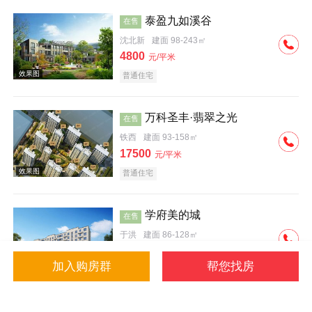
泰盈九如溪谷
在售
沈北新
建面 98-243㎡
4800
元/平米
普通住宅
效果图
万科圣丰·翡翠之光
在售
铁西
建面 93-158㎡
17500
元/平米
普通住宅
学府美的城
在售
于洪
建面 86-128㎡
4500
元/平米
加入购房群
帮您找房
普通住宅