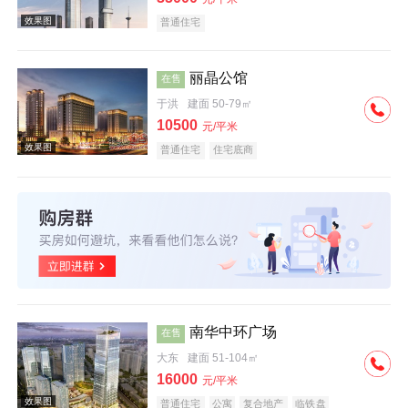
普通住宅
丽晶公馆
在售
于洪
建面 50-79㎡
效果图
10500
元/平米
普通住宅
住宅底商
效果图
南华中环广场
在售
大东
建面 51-104㎡
16000
元/平米
普通住宅
公寓
复合地产
临铁盘