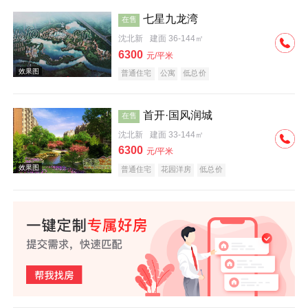
七星九龙湾
在售
沈北新
建面 36-144㎡
效果图
6300
元/平米
普通住宅
公寓
低总价
首开·国风润城
在售
沈北新
建面 33-144㎡
6300
元/平米
效果图
普通住宅
花园洋房
低总价
效果图