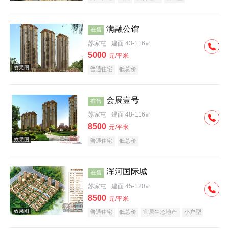
满融公馆
在售
苏家屯
建面 43-116㎡
5000
元/平米
普通住宅
低总价
效果图
会展壹号
在售
苏家屯
建面 48-116㎡
8500
元/平米
普通住宅
低总价
浑河国际城
在售
效果图
苏家屯
建面 45-120㎡
8500
元/平米
普通住宅
低总价
宜居生态地产
小户型